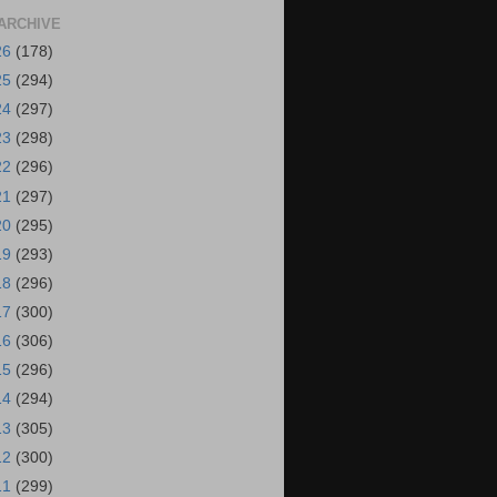
ARCHIVE
26
(178)
25
(294)
24
(297)
23
(298)
22
(296)
21
(297)
20
(295)
19
(293)
18
(296)
17
(300)
16
(306)
15
(296)
14
(294)
13
(305)
12
(300)
11
(299)