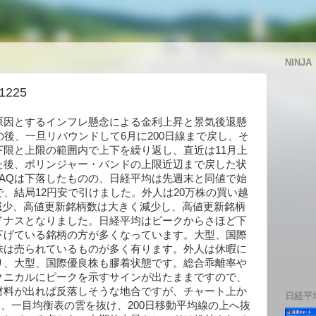
NINJA
225
原因とするインフレ懸念による金利上昇と景気後退懸
)の後、一旦リバウンドして6月に200日線まで戻し、そ
限と上限の範囲内で上下を繰り返し、直近は11月上
た後、ボリンジャー・バンドの上限近辺まで戻した状
SDAQは下落したものの、日経平均は先週末と同値で始
、結局12円安で引けました。外人は20万株の買い越
と減少、高値更新銘柄数は大きく減少し、高値更新銘柄
イナスとなりました。日経平均はビークからさほど下
下げている銘柄の方が多くなっています。大型、国際
株は売られているものが多く有ります。外人は休暇に
り、大型、国際優良株も膠着状態です。総合乖離率や
クニカルにピークを示すサインが出たままですので、
材料が出れば反落しそうな地合ですが、チャート上か
日経平
新し、一目均衡表の雲を抜け、200日移動平均線の上へ抜