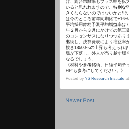
け、総合乖離率もプラス幅を拡
いると思われますので、特別な
きくならないのではないかと思
は今のところ前年同期比で+16%
平均採用銘柄予測平均増益率は7
年２月から３月にかけての第三
のコンセンサスになりつつあり
継続し、決算発表により増益率が
抜き18500への上昇も考えら
場が下落し、外人が売り越す場合
なるでしょう。
《材料や参考銘柄、日経平均チャ
HP"も参考にしてください。》
Posted by
YS Research Institute
a
Newer Post