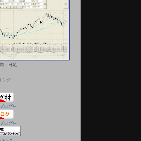
均 日足
キング
ブログ村
ブログ村
ンキング