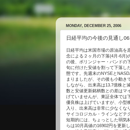
MONDAY, DECEMBER 25, 2006
日経平均の今後の見通し061
日経平均は米国市場の原油高を
念による２ヶ月の下落(4月-6月
の後、ボリンジャー・バンドの下
旬に付けた安値を割って下落し
態です。先週末のNYSEとNA
まりましたが、その後も小動きで
しながら、出来高は13.7億株
数と安値更新銘柄数との差はマ
げていませんが、東証全体では
優良株は上げていますが、小型
入り、出来高は非常に少なくな
サイコロジカル・ラインなどテ
短期的には、ちょっとした弱気
らは10月高値の16902円を更