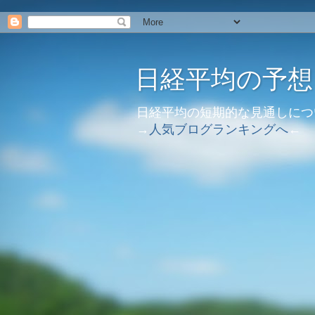
日経平均の予想
日経平均の短期的な見通しにつ
→
人気ブログランキングへ
←