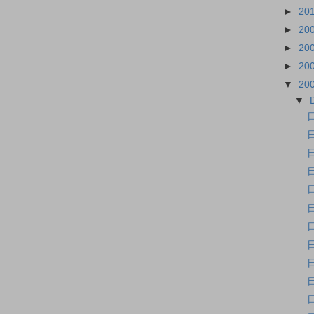
►
20
►
20
►
20
►
20
▼
20
▼