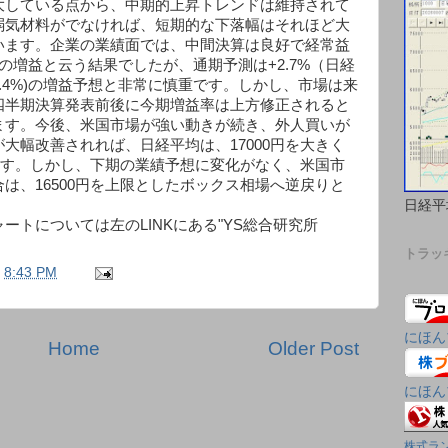
大している点から、中期的上昇トレンドは維持されて
弱気材料がでなければ、短期的な下落幅はそれほど大
います。企業の業績面では、中間決算は良好で経常益
の増益と云う結果でしたが、通期予測は+2.7%（日経
.4%)の増益予想と非常に慎重です。しかし、市場は来
四半期決算発表前後に今期増益率は上方修正されると
ます。今後、米国市場が強い動きが続き、外人買いが
大幅改善されれば、日経平均は、17000円を大きく
れます。しかし、下期の業績予想に変化がなく、米国市
は、16500円を上限としたボックス相場へ逆戻りと
日経平
ートについては左のLINKにある"YS総合研究所
トラッ
t
8:43 PM
にほん
Home
Older Post
にほん
株式ラ