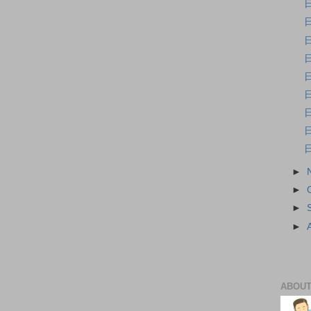
►
►
►
►
ABOUT